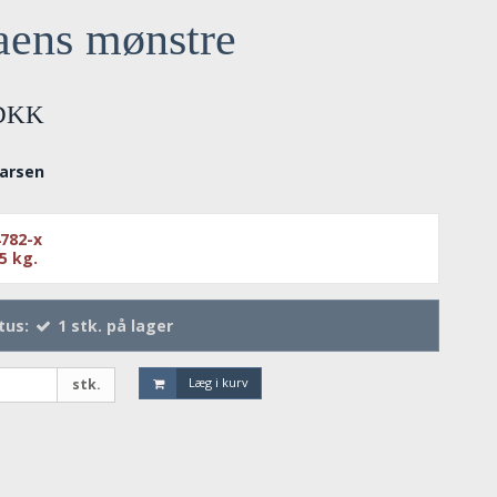
aens mønstre
 DKK
Larsen
782-x
65
kg.
tus:
1
stk.
på lager
Læg i kurv
stk.