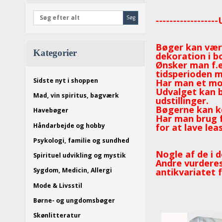
Søg
----------------
Bøger kan vær
Kategorier
dekoration i b
Ønsker man f.e
tidsperioden m
Sidste nyt i shoppen
Har man et mo
Udvalget kan b
Mad, vin spiritus, bagværk
udstillinger.
Bøgerne kan køb
Havebøger
Har man brug f
Håndarbejde og hobby
for at lave lea
Psykologi, familie og sundhed
Nogle af de i d
Spirituel udvikling og mystik
Andre vurderes
antikvariatet 
Sygdom, Medicin, Allergi
Mode & Livsstil
Børne- og ungdomsbøger
Skønlitteratur