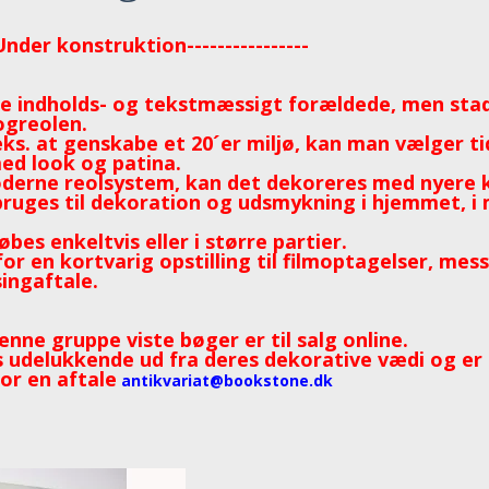
--Under konstruktion----------------
e indholds- og tekstmæssigt forældede, men stad
ogreolen.
ks. at genskabe et 20´er miljø, kan man vælger t
ed look og patina.
derne reolsystem, kan det dekoreres med nyere k
ruges til dekoration og udsmykning i hjemmet, i
es enkeltvis eller i større partier.
or en kortvarig opstilling til filmoptagelser, me
singaftale.
enne gruppe viste bøger er til salg online.
 udelukkende ud fra deres dekorative vædi og er ik
for en aftale
antikvariat@bookstone.dk