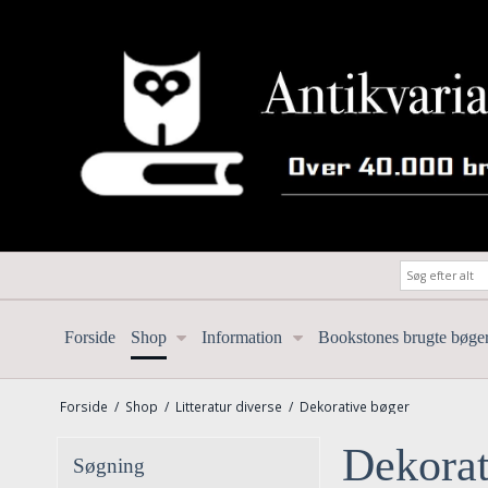
Forside
Shop
Information
Bookstones brugte bøge
Forside
/
Shop
/
Litteratur diverse
/
Dekorative bøger
Dekorat
Søgning