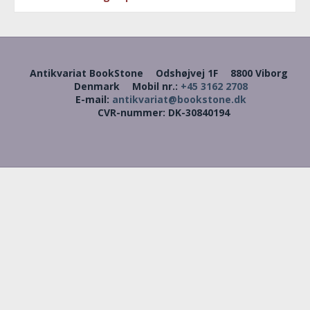
Antikvariat BookStone
Odshøjvej 1F
8800 Viborg
Denmark
Mobil nr.
:
+45 3162 2708
E-mail
:
antikvariat@bookstone.dk
CVR-nummer
:
DK-30840194