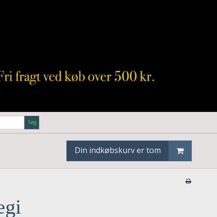
Søg
Din indkøbskurv er tom
egi