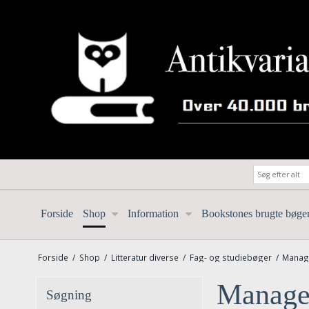
Forside
Shop
Information
Bookstones brugte bøge
Forside
/
Shop
/
Litteratur diverse
/
Fag- og studiebøger
/
Manage
Managem
Søgning