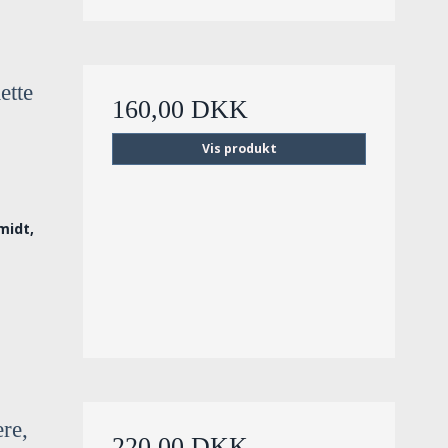
ette
160,00 DKK
Vis produkt
midt,
re,
220,00 DKK