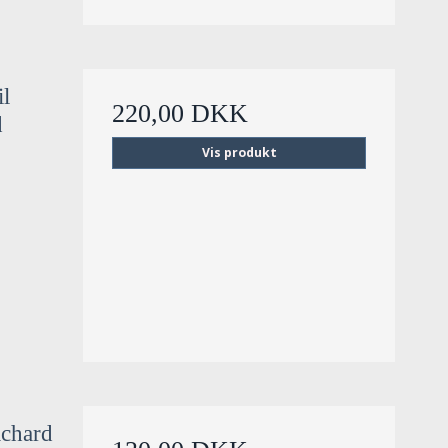
il
220,00 DKK
d
Vis produkt
ichard