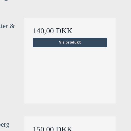
tter &
140,00 DKK
Vis produkt
berg
150,00 DKK