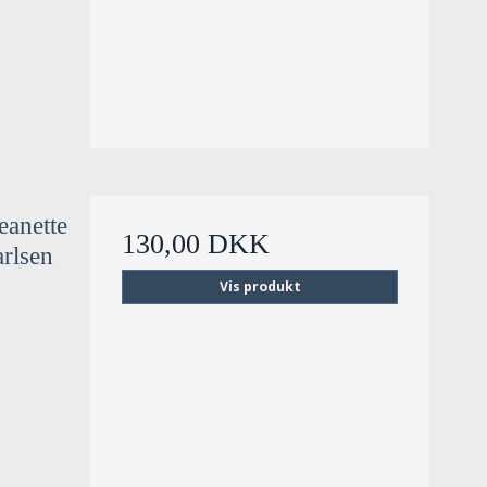
eanette
130,00 DKK
arlsen
Vis produkt