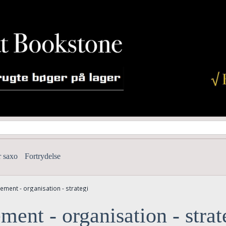
r saxo
Fortrydelse
ment - organisation - strategi
ent - organisation - strat