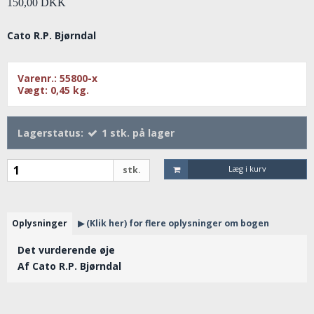
150,00 DKK
Cato R.P. Bjørndal
Varenr.:
55800-x
Vægt:
0,45
kg.
Lagerstatus:
1
stk.
på lager
Læg i kurv
stk.
Oplysninger
▶ (Klik her) for flere oplysninger om bogen
Det vurderende øje
Af Cato R.P. Bjørndal