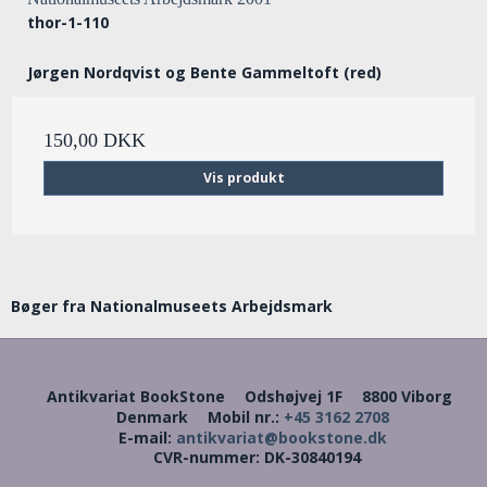
thor-1-110
Jørgen Nordqvist og Bente Gammeltoft (red)
150,00 DKK
Vis produkt
Bøger fra Nationalmuseets Arbejdsmark
Antikvariat BookStone
Odshøjvej 1F
8800 Viborg
Denmark
Mobil nr.
:
+45 3162 2708
E-mail
:
antikvariat@bookstone.dk
CVR-nummer
:
DK-30840194