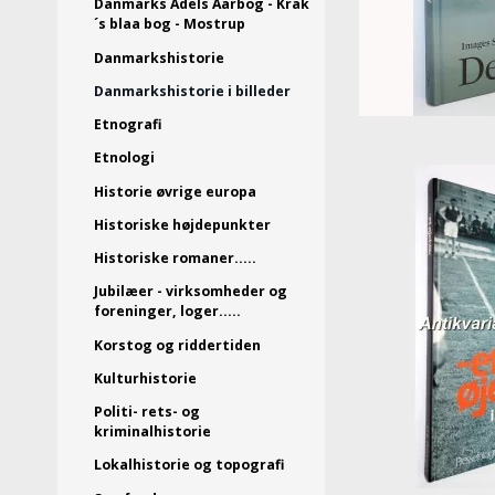
Danmarks Adels Aarbog - Krak
´s blaa bog - Mostrup
Danmarkshistorie
Danmarkshistorie i billeder
Etnografi
Etnologi
Historie øvrige europa
Historiske højdepunkter
Historiske romaner.....
Jubilæer - virksomheder og
foreninger, loger.....
Korstog og riddertiden
Kulturhistorie
Politi- rets- og
kriminalhistorie
Lokalhistorie og topografi