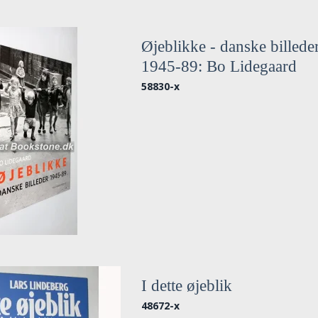
Øjeblikke - danske billede
1945-89: Bo Lidegaard
58830-x
I dette øjeblik
48672-x