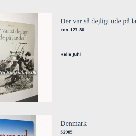
Der var så dejligt ude på l
con-123-80
Helle Juhl
Denmark
52985