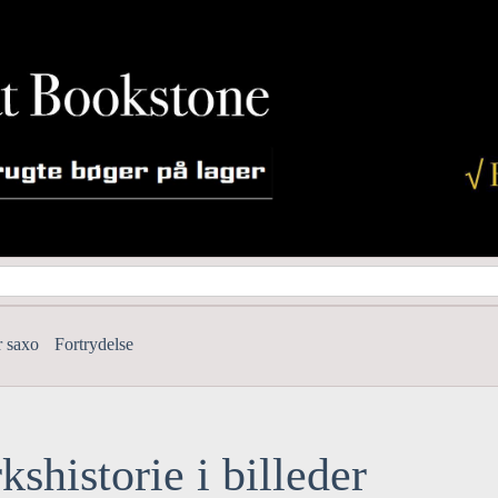
r saxo
Fortrydelse
shistorie i billeder