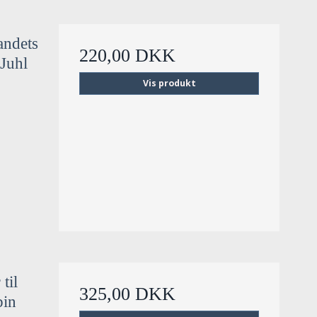
andets
220,00 DKK
 Juhl
Vis produkt
til
325,00 DKK
bin