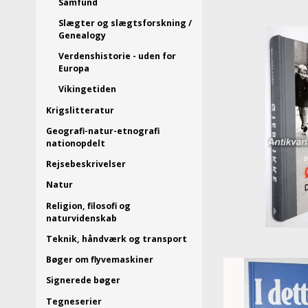
Samfund
Slægter og slægtsforskning /
Genealogy
Verdenshistorie - uden for
Europa
Vikingetiden
Krigslitteratur
Geografi-natur-etnografi
nationopdelt
Rejsebeskrivelser
Natur
Religion, filosofi og
naturvidenskab
Teknik, håndværk og transport
Bøger om flyvemaskiner
Signerede bøger
Tegneserier