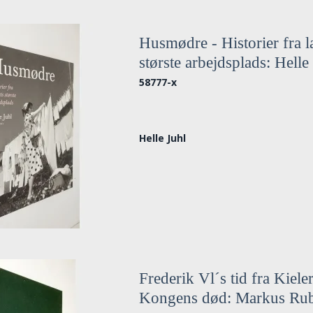
Husmødre - Historier fra l
største arbejdsplads: Helle
58777-x
Helle Juhl
Frederik Vl´s tid fra Kieler 
Kongens død: Markus Ru