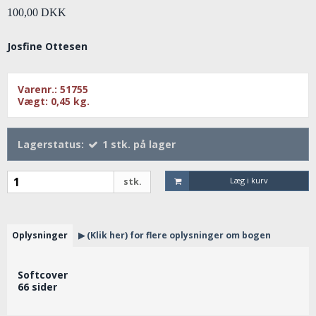
100,00 DKK
Josfine Ottesen
Varenr.:
51755
Vægt:
0,45
kg.
Lagerstatus:
1
stk.
på lager
Læg i kurv
stk.
Oplysninger
▶ (Klik her) for flere oplysninger om bogen
Softcover
66 sider