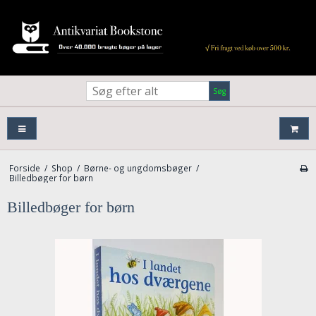
Søg
Forside
/
Shop
/
Børne- og ungdomsbøger
/
Billedbøger for børn
Billedbøger for børn