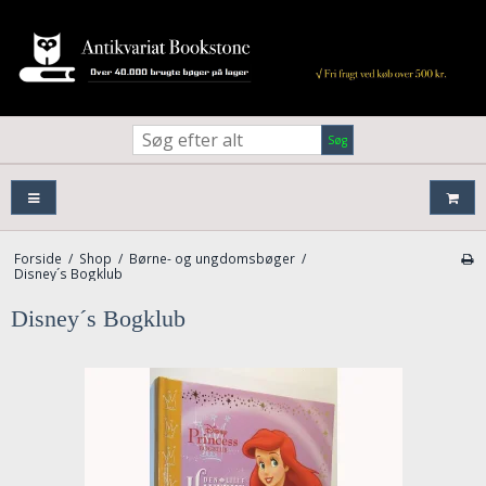
Søg
Forside
/
Shop
/
Børne- og ungdomsbøger
/
Disney´s Bogklub
Disney´s Bogklub