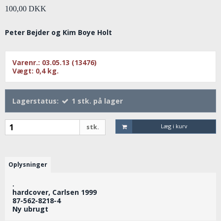
100,00 DKK
Peter Bejder og Kim Boye Holt
Varenr.:
03.05.13 (13476)
Vægt:
0,4
kg.
Lagerstatus:
1
stk.
på lager
Læg i kurv
stk.
Oplysninger
.
hardcover, Carlsen 1999
87-562-8218-4
Ny ubrugt