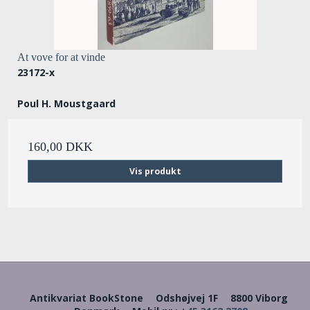
At vove for at vinde
23172-x
Poul H. Moustgaard
160,00 DKK
Vis produkt
Antikvariat BookStone
Odshøjvej 1F
8800 Viborg