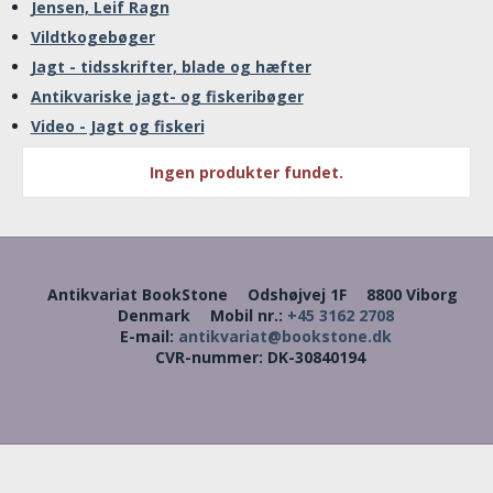
Jensen, Leif Ragn
Vildtkogebøger
Jagt - tidsskrifter, blade og hæfter
Antikvariske jagt- og fiskeribøger
Video - Jagt og fiskeri
Ingen produkter fundet.
Antikvariat BookStone
Odshøjvej 1F
8800 Viborg
Denmark
Mobil nr.
:
+45 3162 2708
E-mail
:
antikvariat@bookstone.dk
CVR-nummer
:
DK-30840194