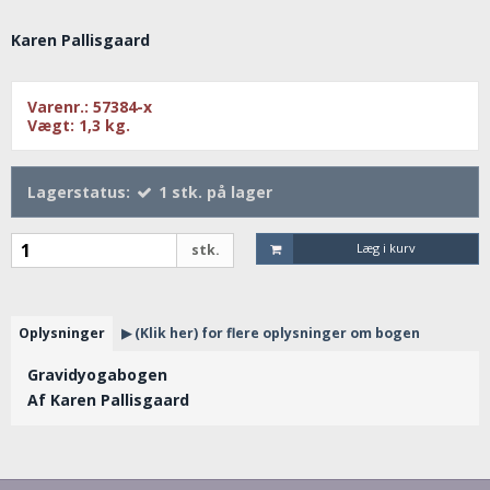
Karen Pallisgaard
Varenr.:
57384-x
Vægt:
1,3
kg.
Lagerstatus:
1
stk.
på lager
Læg i kurv
stk.
Oplysninger
▶ (Klik her) for flere oplysninger om bogen
Gravidyogabogen
Af Karen Pallisgaard