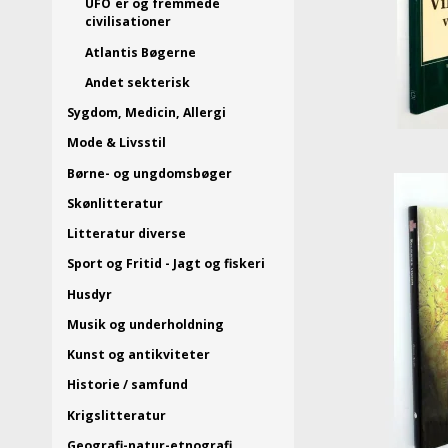
UFO´er og fremmede
civilisationer
Atlantis Bøgerne
Andet sekterisk
Sygdom, Medicin, Allergi
Mode & Livsstil
Børne- og ungdomsbøger
Skønlitteratur
Litteratur diverse
Sport og Fritid - Jagt og fiskeri
Husdyr
Musik og underholdning
Kunst og antikviteter
Historie / samfund
Krigslitteratur
Geografi-natur-etnografi