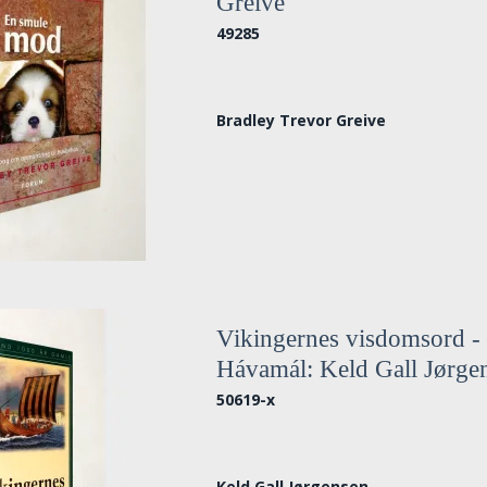
Greive
49285
Bradley Trevor Greive
Vikingernes visdomsord -
Hávamál: Keld Gall Jørge
50619-x
Keld Gall Jørgensen