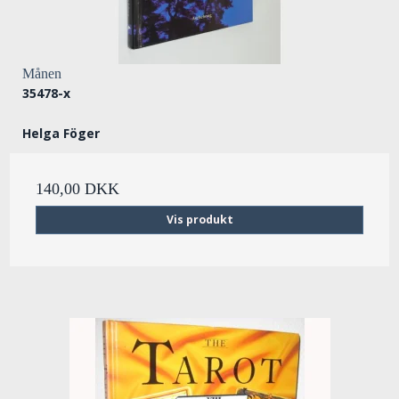
Månen
35478-x
Helga Föger
140,00 DKK
Vis produkt