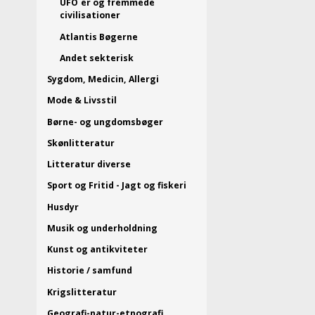
UFO´er og fremmede
civilisationer
Atlantis Bøgerne
Andet sekterisk
Sygdom, Medicin, Allergi
Mode & Livsstil
Børne- og ungdomsbøger
Skønlitteratur
Litteratur diverse
Sport og Fritid - Jagt og fiskeri
Husdyr
Musik og underholdning
Kunst og antikviteter
Historie / samfund
Krigslitteratur
Geografi-natur-etnografi