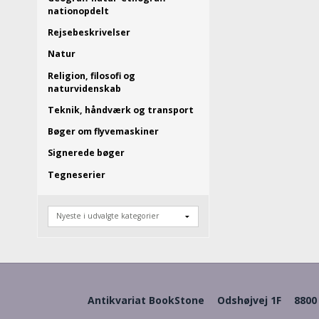
nationopdelt
Rejsebeskrivelser
Natur
Religion, filosofi og
naturvidenskab
Teknik, håndværk og transport
Bøger om flyvemaskiner
Signerede bøger
Tegneserier
Antikvariat BookStone
Odshøjvej 1F
8800