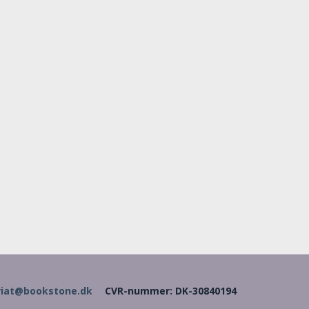
riat@bookstone.dk
CVR-nummer
:
DK-30840194