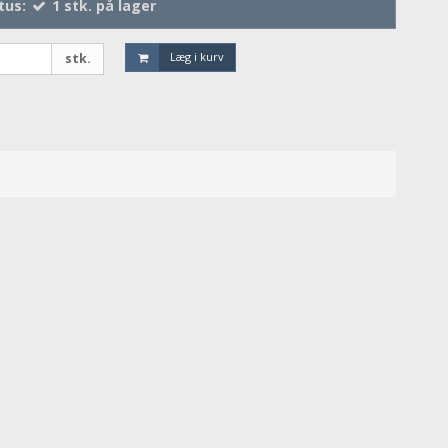
tus:
1
stk.
på lager
Læg i kurv
stk.