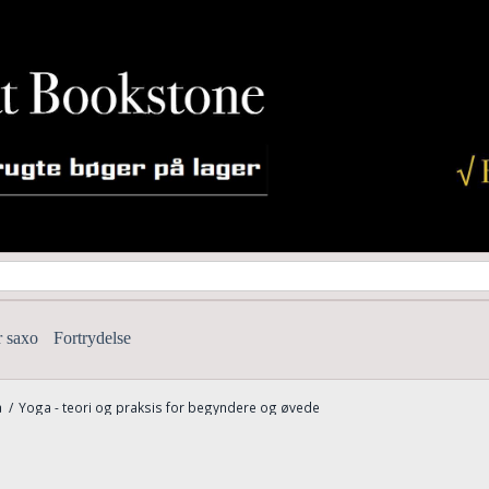
r saxo
Fortrydelse
a
/
Yoga - teori og praksis for begyndere og øvede