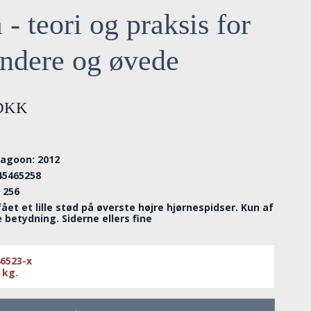
- teori og praksis for
ndere og øvede
 DKK
ragoon: 2012
45465258
: 256
ået et lille stød på øverste højre hjørnespidser. Kun af
betydning. Siderne ellers fine
6523-x
kg.