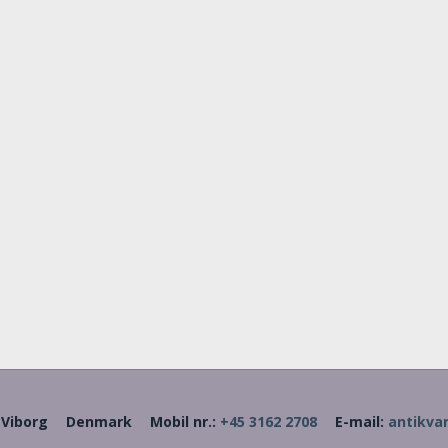
 Viborg
Denmark
Mobil nr.
:
+45 3162 2708
E-mail
:
antikva