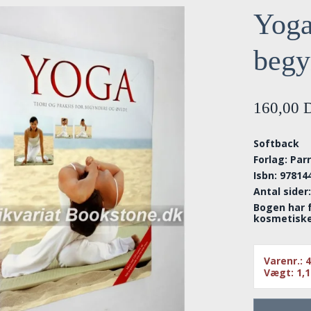
Yoga 
begy
160,00
Softback
Forlag: Par
Isbn: 97814
Antal sider
Bogen har f
kosmetiske 
Varenr.:
4
Vægt:
1,1