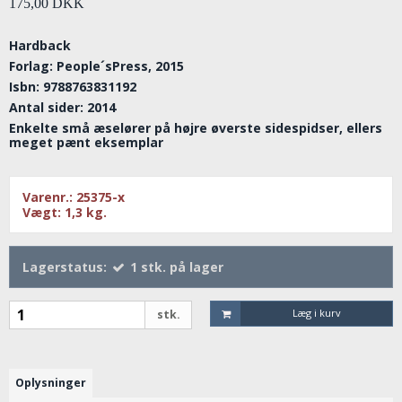
175,00 DKK
Hardback
Forlag: People´sPress, 2015
Isbn: 9788763831192
Antal sider: 2014
Enkelte små æselører på højre øverste sidespidser, ellers
meget pænt eksemplar
Varenr.:
25375-x
Vægt:
1,3
kg.
Lagerstatus:
1
stk.
på lager
Læg i kurv
stk.
Oplysninger