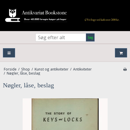
Søg
Forside
/
Shop
/
Kunst og antikviteter
/
Antikviteter
/
Nøgler, låse, beslag
Nøgler, låse, beslag