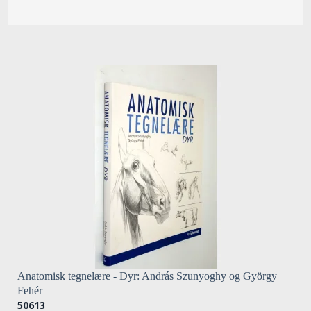
Anatomisk tegnelære - Dyr: András Szunyoghy og György
Fehér
50613