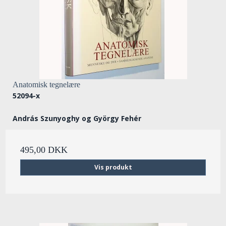
Anatomisk tegnelære
52094-x
András Szunyoghy og György Fehér
495,00 DKK
Vis produkt