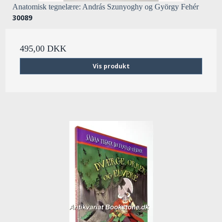
Anatomisk tegnelære: András Szunyoghy og György Fehér
30089
495,00 DKK
Vis produkt