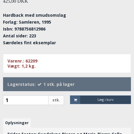
425,00 DKK
Hardback med smudsomslag
Forlag: Samleren, 1995
Isbn: 9788756812986
Antal sider: 223
Særdeles fint eksemplar
Varenr.:
62209
Vægt:
1,2
kg.
Lagerstatus:
1
stk.
på lager
Læg i kurv
stk.
Oplysninger