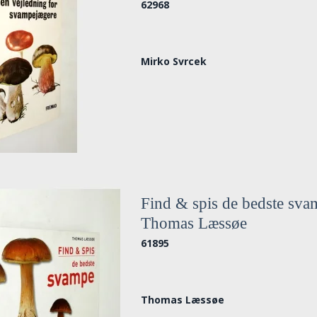
62968
Mirko Svrcek
Find & spis de bedste sva
Thomas Læssøe
61895
Thomas Læssøe