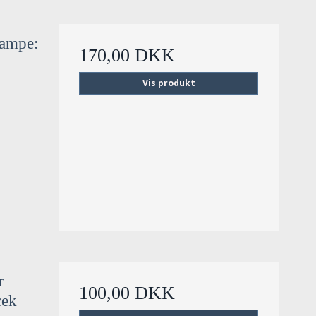
vampe:
170,00 DKK
Vis produkt
r
100,00 DKK
cek