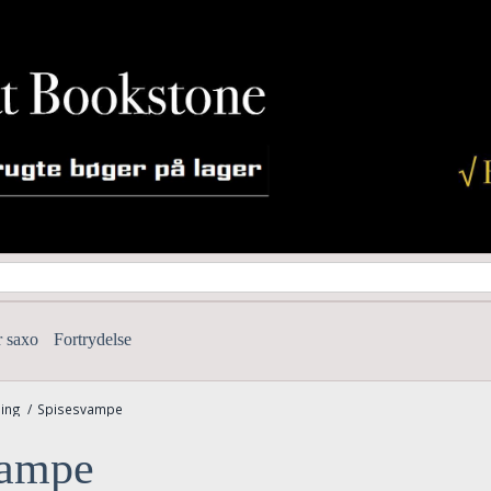
r saxo
Fortrydelse
ing
/
Spisesvampe
vampe