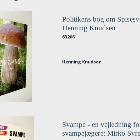
Politikens bog om Spises
Henning Knudsen
63206
Henning Knudsen
Svampe - en vejledning fo
svampejægere: Mirko Svr