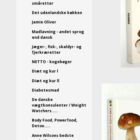
småretter
Det udenlandske køkken
Jamie Oliver
Madlavning - andet sprog
end dansk
Jæger-, fisk-, skaldyr- og
fjerkræretter
NETTO - kogebøger
Diæt og kur l
Diæt og kur ll
Diabetesmad
De danske
vægtkonsulenter / Weight
Watchers.....
Body Food, Powerfood,
Detox.....
Anne Wilsons bedste