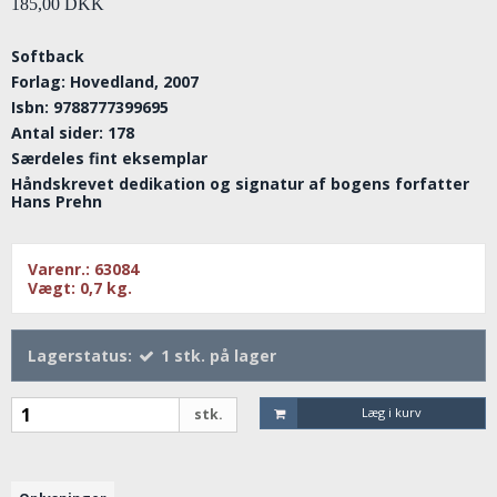
185,00 DKK
Softback
Forlag: Hovedland, 2007
Isbn: 9788777399695
Antal sider: 178
Særdeles fint eksemplar
Håndskrevet dedikation og signatur af bogens forfatter
Hans Prehn
Varenr.:
63084
Vægt:
0,7
kg.
Lagerstatus:
1
stk.
på lager
Læg i kurv
stk.