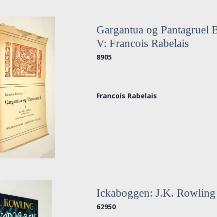
Gargantua og Pantagruel B
V: Francois Rabelais
8905
Francois Rabelais
Ickaboggen: J.K. Rowling
62950