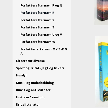
Forfatterefternavn P og Q
Forfatterefternavn R
Forfatterefternavn S
Forfatterefternavn T
Forfatterefternavn U og V
Forfatterefternavn W
Forfatter efternavn X Y Z Æ Ø
Å
Litteratur diverse
Sport og Fritid - Jagt og fiskeri
Husdyr
Musik og underholdning
Kunst og antikviteter
Historie / samfund
Krigslitteratur