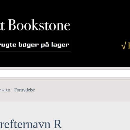
r saxo
Fortrydelse
erefternavn R