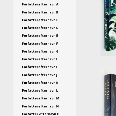
Forfatterefternavn A
Forfatterefternavn B
Forfatterefternavn C
Forfatterefternavn D
Forfatterefternavn E
Forfatterefternavn F
Forfatterefternavn G
Forfatterefternavn H
Forfatterefternavn I
Forfatterefternavn J
Forfatterefternavn K
Forfatterefternavn L
Forfatterefternavn M
Forfatterefternavn N
Forfatter efternavn O