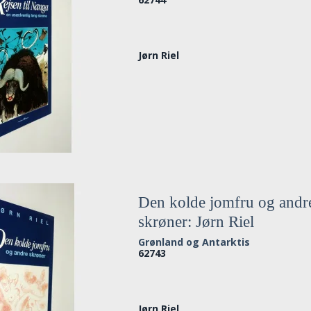
Jørn Riel
Den kolde jomfru og andr
skrøner: Jørn Riel
Grønland og Antarktis
62743
Jørn Riel