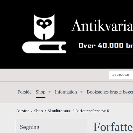
Forside
Shop
Information
Bookstones brugte bøge
Forside
/
Shop
/
Skønlitteratur
/
Forfatterefternavn R
Forfatt
Søgning