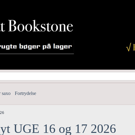
r saxo
Fortrydelse
026
nyt UGE 16 og 17 2026