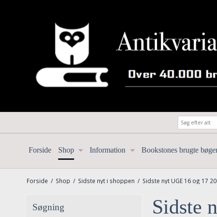
Forside
Shop
Information
Bookstones brugte bøge
Forside
/
Shop
/
Sidste nyt i shoppen
/
Sidste nyt UGE 16 og 17 2
Sidste 
Søgning