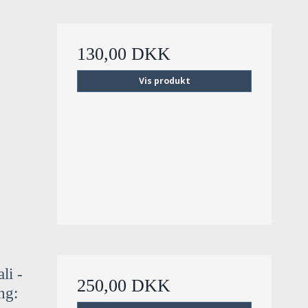
130,00 DKK
Vis produkt
li -
250,00 DKK
ng: