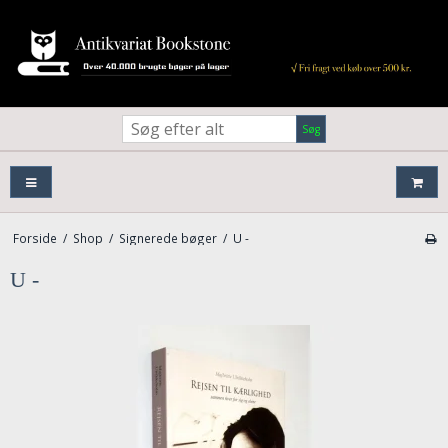
Søg
Forside
/
Shop
/
Signerede bøger
/
U -
U -