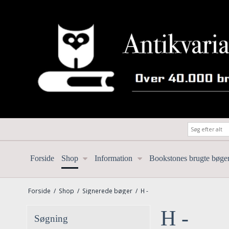
Forside
Shop
Information
Bookstones brugte bøge
Forside
/
Shop
/
Signerede bøger
/
H -
H -
Søgning