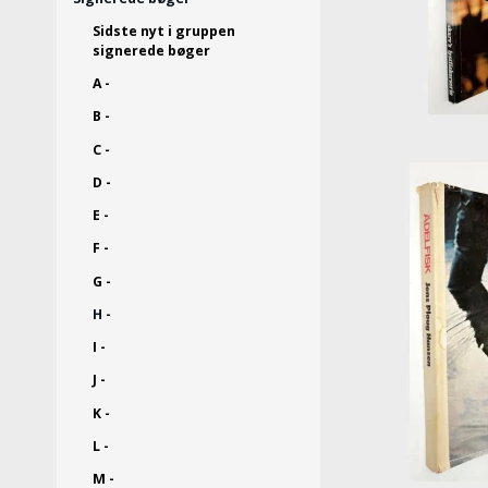
Sidste nyt i gruppen
signerede bøger
A -
B -
C -
D -
E -
F -
G -
H -
I -
J -
K -
L -
M -