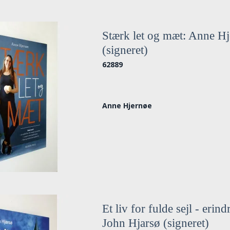
Stærk let og mæt: Anne H
(signeret)
62889
Anne Hjernøe
Et liv for fulde sejl - erind
John Hjarsø (signeret)