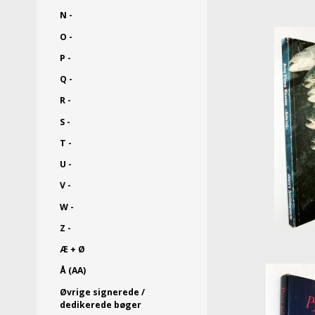
N -
O -
P -
Q -
R -
S -
T -
U -
V -
W -
Z -
Æ + Ø
Å (AA)
Øvrige signerede /
dedikerede bøger