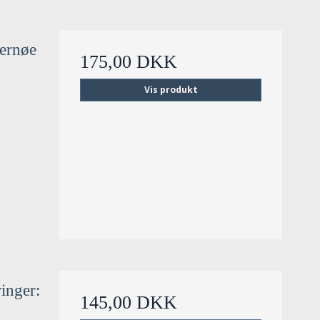
jernøe
175,00 DKK
Vis produkt
ringer:
145,00 DKK