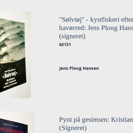
"Sølvtøj" - kystfiskeri efte
havørred: Jens Ploug Han
(signeret)
63131
Jens Ploug Hansen
Pynt på gesimsen: Kristia
(Signeret)