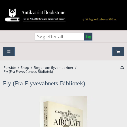
Søg
Forside
/
Shop
/
Bøger om flyvemaskiner
/
Fly (Fra Flyvevåbnets Bibliotek)
Fly (Fra Flyvevåbnets Bibliotek)