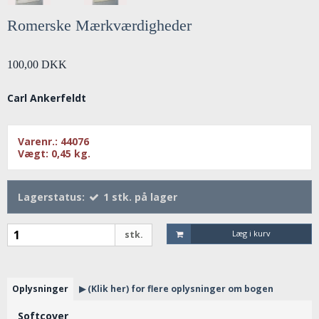
Romerske Mærkværdigheder
100,00 DKK
Carl Ankerfeldt
Varenr.:
44076
Vægt:
0,45
kg.
Lagerstatus:
1
stk.
på lager
Læg i kurv
stk.
Oplysninger
▶ (Klik her) for flere oplysninger om bogen
Softcover