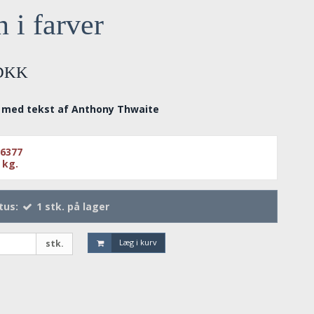
 i farver
 DKK
y med tekst af Anthony Thwaite
26377
kg.
tus:
1
stk.
på lager
Læg i kurv
stk.