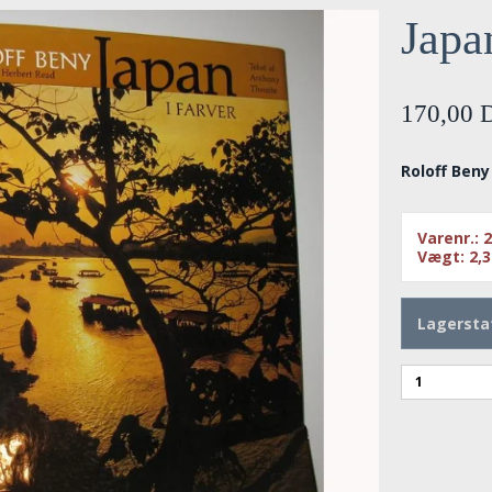
Japan
170,00
Roloff Ben
Varenr.:
Vægt:
2,3
Lagersta