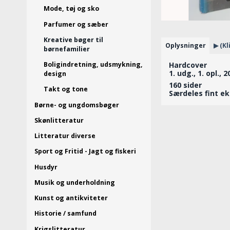
Mode, tøj og sko
Parfumer og sæber
Kreative bøger til
Oplysninger
▶ (Kl
børnefamilier
Boligindretning, udsmykning,
Hardcover
1. udg., 1. opl., 
design
160 sider
Takt og tone
Særdeles fint e
Børne- og ungdomsbøger
Skønlitteratur
Litteratur diverse
Sport og Fritid - Jagt og fiskeri
Husdyr
Musik og underholdning
Kunst og antikviteter
Historie / samfund
Krigslitteratur