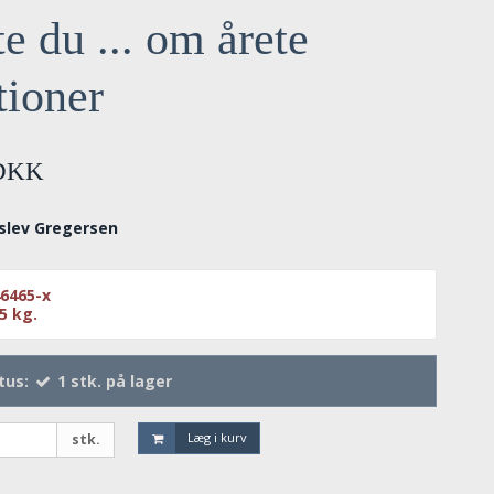
e du ... om årete
tioner
 DKK
slev Gregersen
6465-x
85
kg.
tus:
1
stk.
på lager
Læg i kurv
stk.